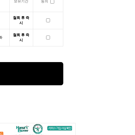
보유기간
동의
철회 후 즉
시
철회 후 즉
화
시