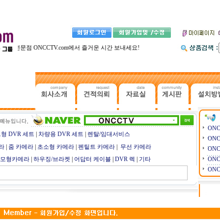
V전문점 ONCCTV.com에서 즐거운 시간 보내세요!
ON
형 DVR 세트
|
차량용 DVR 세트
|
렌탈/임대서비스
ON
라
|
줌 카메라
|
초소형 카메라
|
펜팉트 카메라
|
무선 카메라
ON
 모형카메라
|
하우징/브라켓
|
어답터 케이블
|
DVR 렉
|
기타
ON
ON