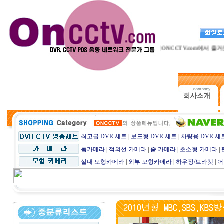
CCTV전문점 ONCCTV.com에서 즐거운
최고급 DVR 세트
|
보드형 DVR 세트
|
차량용 DVR 세
돔카메라
|
적외선 카메라
|
줌 카메라
|
초소형 카메라
|
실내 모형카메라
|
외부 모형카메라
|
하우징/브라켓
|
어