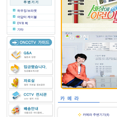
주 변 기 기
하우징/브라켓
어답터 케이블
DVR 렉
기타
카메라 주변기기(4)