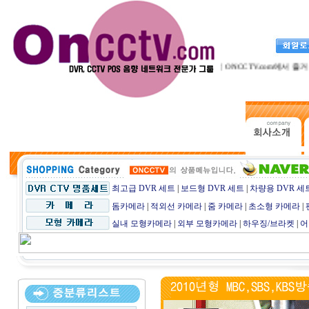
CCTV전문점 ONCCTV.com에서 즐거운
최고급 DVR 세트
|
보드형 DVR 세트
|
차량용 DVR 세
돔카메라
|
적외선 카메라
|
줌 카메라
|
초소형 카메라
|
실내 모형카메라
|
외부 모형카메라
|
하우징/브라켓
|
어