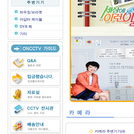
주 변 기 기
하우징/브라켓
어답터 케이블
DVR 렉
기타
카메라 주변기기(4)