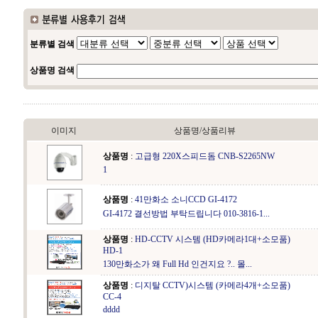
분류별 검색
상품명 검색
이미지
상품명/상품리뷰
상품명
:
고급형 220X스피드돔 CNB-S2265NW
1
상품명
:
41만화소 소니CCD GI-4172
GI-4172 결선방법 부탁드립니다 010-3816-1...
상품명
:
HD-CCTV 시스템 (HD카메라1대+소모품)
HD-1
130만화소가 왜 Full Hd 인건지요 ?.. 몰...
상품명
:
디지탈 CCTV)시스템 (카메라4개+소모품)
CC-4
dddd