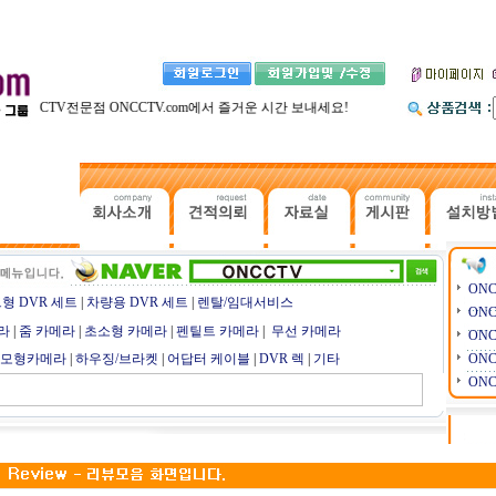
CCTV전문점 ONCCTV.com에서 즐거운 시간 보내세요!
ON
형 DVR 세트
|
차량용 DVR 세트
|
렌탈/임대서비스
ON
라
|
줌 카메라
|
초소형 카메라
|
펜팉트 카메라
|
무선 카메라
ON
 모형카메라
|
하우징/브라켓
|
어답터 케이블
|
DVR 렉
|
기타
ON
ON