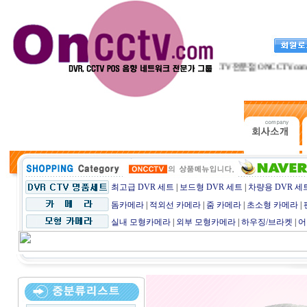
CCTV전문점 ONCCTV.com
최고급 DVR 세트
|
보드형 DVR 세트
|
차량용 DVR 세
돔카메라
|
적외선 카메라
|
줌 카메라
|
초소형 카메라
|
실내 모형카메라
|
외부 모형카메라
|
하우징/브라켓
|
어