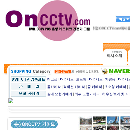
CCTV전문점 ONCCTV.com에서 즐거운 시
최고급 DVR 세트
|
보드형 DVR 세트
|
차량용 DVR 세
돔카메라
|
적외선 카메라
|
줌 카메라
|
초소형 카메라
|
실내 모형카메라
|
외부 모형카메라
|
하우징/브라켓
|
어